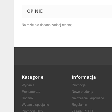
OPINIE
Na razie nie dodano żadnej recenzji.
Kategorie
Informacja
Wydania
Promocje
Prenumerata
Nowe produkty
Roczniki
Najczęściej kupowane
Wydania specjalne
Regulamin
Promocja 50%
Zasady RODO