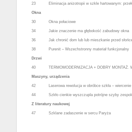
23
Eliminacja anizotropii w szkle hartowanym: przeło
Okna
30
Okna połaciowe
34
Jakie znaczenie ma głębokość zabudowy okna
36
Jak chronić dom lub lub mieszkanie przed słoń
38
Purenit – Wszechstronny materiał funkcjonalny
Drzwi
40
TERMOMODERNIZACJA + DOBRY MONTAŻ. Wejście 
Maszyny, urządzenia
42
Laserowa rewolucja w obróbce szkła – wiercenie i
44
Szkło cienkie wyszczupla potrójne szyby zespo
Z literatury naukowej
47
Szklane zadaszenie w sercu Paryża