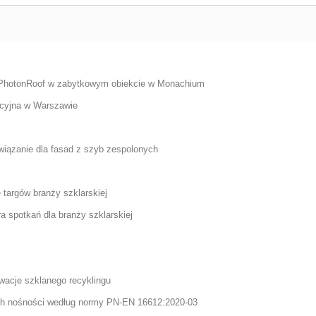
 PhotonRoof w zabytkowym obiekcie w Monachium
kacyjna w Warszawie
związanie dla fasad z szyb zespolonych
 targów branży szklarskiej
a spotkań dla branży szklarskiej
acje szklanego recyklingu
ich nośności według normy PN-EN 16612:2020-03