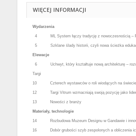
WIĘCEJ INFORMACJI
Wydarzenia
4
ML System łączy tradycję z nowoczesnością –
5
Szklane ślady historii, czyli nowa ścieżka edu
Elewacje
6
Uchwyt, który kształtuje nową architekturę – ro
Targi
10
Czterech wystawców o roli wiodących na świecie
12
Targi Vitrum wzmacniają swoją pozycję jako lider
13
Nowości z branży
Materiały, technologie
14
Rozbudowa Muzeum Designu w Gandawie i innow
16
Dobór grubości szyb zespolonych a obliczenia 