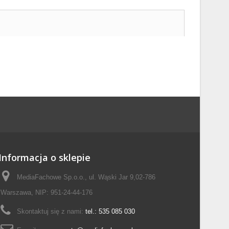
Informacja o sklepie
MediaFachowe Sp.o.o., ul. Wąski Jar 9,02-786
Warszawa, NIP: 951-24-44-176
Skontaktuj się z nami:
tel.: 535 085 030