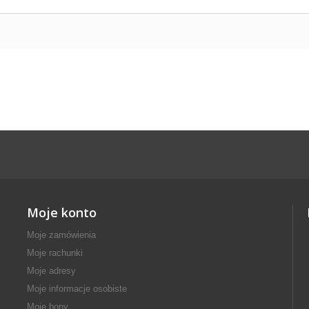
Moje konto
Moje zamówienia
Moje rachunki
Moje adresy
Moje informacje osobiste
Moje bony